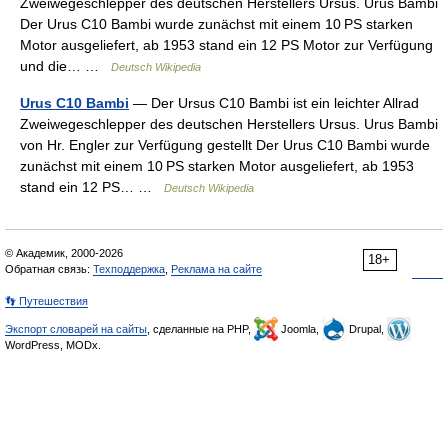
Zweiwegeschlepper des deutschen Herstellers Ursus. Urus Bambi
Der Urus C10 Bambi wurde zunächst mit einem 10 PS starken
Motor ausgeliefert, ab 1953 stand ein 12 PS Motor zur Verfügung
und die… …
Deutsch Wikipedia
Urus C10 Bambi
— Der Ursus C10 Bambi ist ein leichter Allrad
Zweiwegeschlepper des deutschen Herstellers Ursus. Urus Bambi
von Hr. Engler zur Verfügung gestellt Der Urus C10 Bambi wurde
zunächst mit einem 10 PS starken Motor ausgeliefert, ab 1953
stand ein 12 PS… …
Deutsch Wikipedia
© Академик, 2000-2026
18+
Обратная связь:
Техподдержка
,
Реклама на сайте
👣 Путешествия
Экспорт словарей на сайты
, сделанные на PHP,
Joomla,
Drupal,
WordPress, MODx.